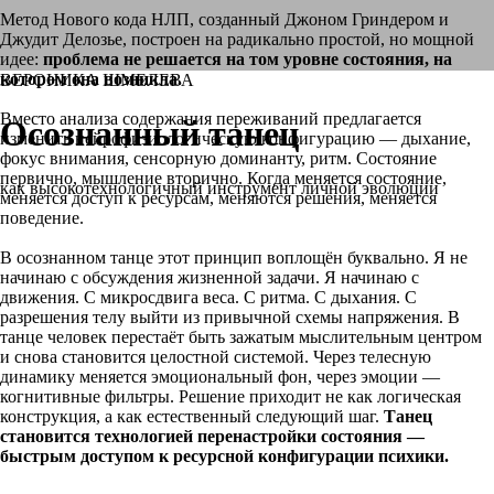
Метод Нового кода НЛП, созданный Джоном Гриндером и
Джудит Делозье, построен на радикально простой, но мощной
идее:
проблема не решается на том уровне состояния, на
котором она возникла.
ВЕРОНИКА ШМЕЛЕВА
Вместо анализа содержания переживаний предлагается
Осознанный танец
изменить нейрофизиологическую конфигурацию — дыхание,
фокус внимания, сенсорную доминанту, ритм. Состояние
первично, мышление вторично. Когда меняется состояние,
как высокотехнологичный инструмент личной эволюции
меняется доступ к ресурсам, меняются решения, меняется
поведение.
В осознанном танце этот принцип воплощён буквально. Я не
начинаю с обсуждения жизненной задачи. Я начинаю с
движения. С микросдвига веса. С ритма. С дыхания. С
разрешения телу выйти из привычной схемы напряжения. В
танце человек перестаёт быть зажатым мыслительным центром
и снова становится целостной системой. Через телесную
динамику меняется эмоциональный фон, через эмоции —
когнитивные фильтры. Решение приходит не как логическая
конструкция, а как естественный следующий шаг.
Танец
становится технологией перенастройки состояния —
быстрым доступом к ресурсной конфигурации психики.